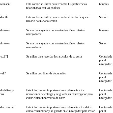
econsent
Esta cookie se utiliza para recordar tus preferencias
6 meses
relacionadas con las cookies
ishauth
Esta cookie se utiliza para recordar el hecho de que el
Sesión
usuario ha iniciado sesión
ish-token
Se usa para ayudar con la autenticación en ciertos
6 meses
navegadores
ish-token
Se usa para ayudar con la autenticación en ciertos
Sesión
navegadores
o.b[*]
Se utiliza para recordar los artículos de tu cesta
Controlada
por el
navegador
vel:*
Se utiliza con fines de depuración
Controlada
por el
navegador
ish-delivery-
Esta información importante hace referencia a tus
Controlada
ions
ubicaciones de entrega y se guarda en el navegador para
por el
evitar el uso innecesario de datos
navegador
ish-customer
Esta información importante hace referencia a tus datos
Controlada
como consumidor y se guarda en el navegador para evitar
por el