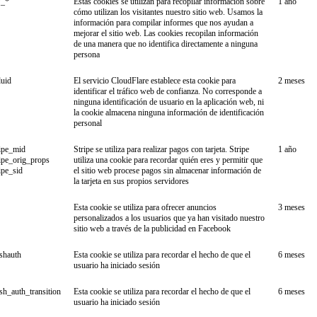
_*
Estas cookies se utilizan para recopilar información sobre
1 año
cómo utilizan los visitantes nuestro sitio web. Usamos la
información para compilar informes que nos ayudan a
mejorar el sitio web. Las cookies recopilan información
de una manera que no identifica directamente a ninguna
persona
duid
El servicio CloudFlare establece esta cookie para
2 meses
identificar el tráfico web de confianza. No corresponde a
ninguna identificación de usuario en la aplicación web, ni
la cookie almacena ninguna información de identificación
personal
ipe_mid
Stripe se utiliza para realizar pagos con tarjeta. Stripe
1 año
ipe_orig_props
utiliza una cookie para recordar quién eres y permitir que
ipe_sid
el sitio web procese pagos sin almacenar información de
la tarjeta en sus propios servidores
Esta cookie se utiliza para ofrecer anuncios
3 meses
personalizados a los usuarios que ya han visitado nuestro
sitio web a través de la publicidad en Facebook
ishauth
Esta cookie se utiliza para recordar el hecho de que el
6 meses
usuario ha iniciado sesión
ish_auth_transition
Esta cookie se utiliza para recordar el hecho de que el
6 meses
usuario ha iniciado sesión