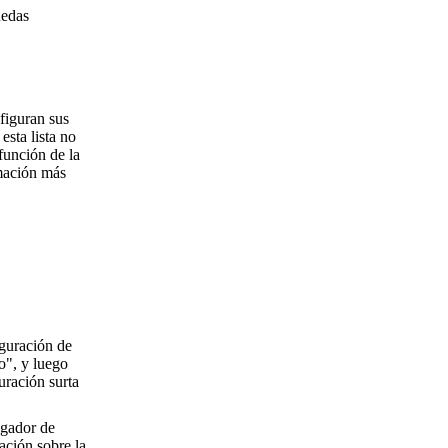
uedas
figuran sus
esta lista no
función de la
rmación más
iguración de
o", y luego
uración surta
egador de
ación sobre la