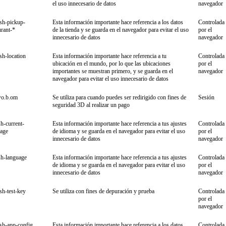
el uso innecesario de datos
navegador
ish-pickup-
Esta información importante hace referencia a los datos
Controlada
urant-*
de la tienda y se guarda en el navegador para evitar el uso
por el
innecesario de datos
navegador
ish-location
Esta información importante hace referencia a tu
Controlada
ubicación en el mundo, por lo que las ubicaciones
por el
importantes se muestran primero, y se guarda en el
navegador
navegador para evitar el uso innecesario de datos
wo.b.om
Se utiliza para cuando puedes ser redirigido con fines de
Sesión
seguridad 3D al realizar un pago
sh-current-
Esta información importante hace referencia a tus ajustes
Controlada
uage
de idioma y se guarda en el navegador para evitar el uso
por el
innecesario de datos
navegador
sh-language
Esta información importante hace referencia a tus ajustes
Controlada
de idioma y se guarda en el navegador para evitar el uso
por el
innecesario de datos
navegador
ish-test-key
Se utiliza con fines de depuración y prueba
Controlada
por el
navegador
ish-app-config
Esta información importante hace referencia a los datos
Controlada