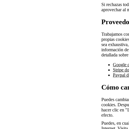
Si rechazas tod
aprovechar al 
Proveedo
Trabajamos con
propias cookies
sea exhaustiva
información de
detallada sobre
Google 
Stripe d
Paypal 
Cómo cam
Puedes cambiar
cookies. Despué
hacer clic en "
efecto.
Puedes, en cua
Internet. Visit