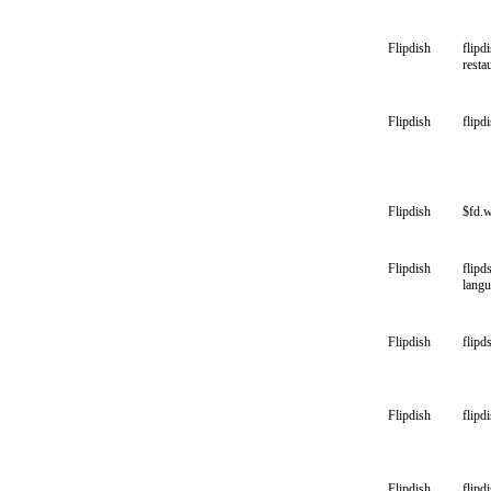
Flipdish
flipd
resta
Flipdish
flipd
Flipdish
$fd.
Flipdish
flipd
lang
Flipdish
flipd
Flipdish
flipd
Flipdish
flipd