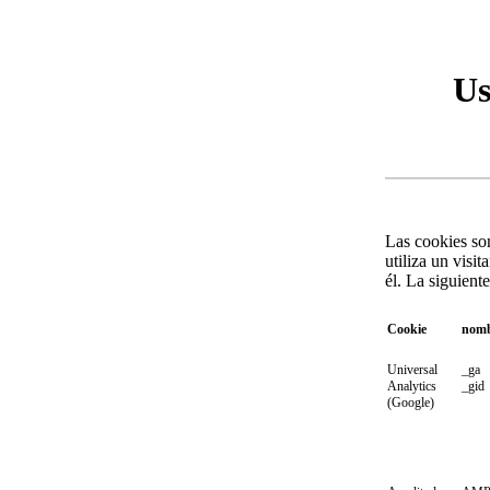
Us
Las cookies so
utiliza un visi
él. La siguiente
Cookie
nom
Universal
_ga
Analytics
_gid
(Google)