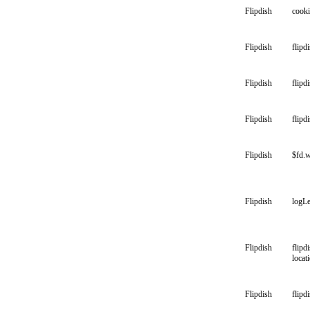
Flipdish
cooki
Flipdish
flipd
Flipdish
flipd
Flipdish
flipd
Flipdish
$fd.w
Flipdish
logLe
Flipdish
flipd
locat
Flipdish
flipd