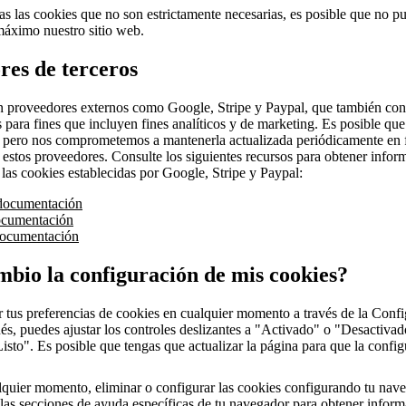
as las cookies que no son estrictamente necesarias, es posible que no p
máximo nuestro sitio web.
res de terceros
 proveedores externos como Google, Stripe y Paypal, que también con
 para fines que incluyen fines analíticos y de marketing. Es posible que 
, pero nos comprometemos a mantenerla actualizada periódicamente en 
 estos proveedores. Consulte los siguientes recursos para obtener info
 las cookies establecidas por Google, Stripe y Paypal:
documentación
ocumentación
documentación
bio la configuración de mis cookies?
 tus preferencias de cookies en cualquier momento a través de la Conf
s, puedes ajustar los controles deslizantes a "Activado" o "Desactivad
Listo". Es posible que tengas que actualizar la página para que la config
lquier momento, eliminar o configurar las cookies configurando tu nav
a las secciones de ayuda específicas de tu navegador para obtener inform