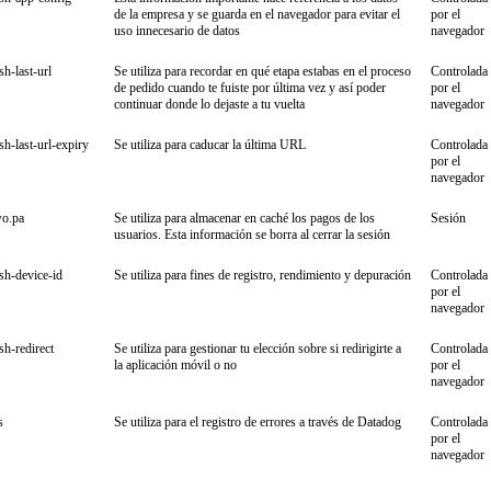
de la empresa y se guarda en el navegador para evitar el
por el
uso innecesario de datos
navegador
sh-last-url
Se utiliza para recordar en qué etapa estabas en el proceso
Controlada
de pedido cuando te fuiste por última vez y así poder
por el
continuar donde lo dejaste a tu vuelta
navegador
ish-last-url-expiry
Se utiliza para caducar la última URL
Controlada
por el
navegador
wo.pa
Se utiliza para almacenar en caché los pagos de los
Sesión
usuarios. Esta información se borra al cerrar la sesión
ish-device-id
Se utiliza para fines de registro, rendimiento y depuración
Controlada
por el
navegador
ish-redirect
Se utiliza para gestionar tu elección sobre si redirigirte a
Controlada
la aplicación móvil o no
por el
navegador
s
Se utiliza para el registro de errores a través de Datadog
Controlada
por el
navegador